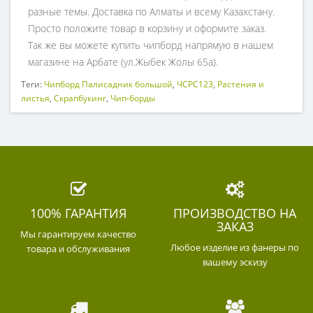
разные темы. Доставка по Алматы и всему Казахстану.
Просто положите товар в корзину и оформите заказ.
Так же вы можете купить чипборд напрямую в нашем
магазине на Арбате (ул.Жыбек Жолы 65а).
Теги:
Чипборд Палисадник большой
,
ЧСРС123
,
Растения и
листья
,
Скрапбукинг
,
Чип-борды
100% ГАРАНТИЯ
ПРОИЗВОДСТВО НА
ЗАКАЗ
Мы гарантируем качество
Любое изделие из фанеры по
товара и обслуживания
вашему эскизу