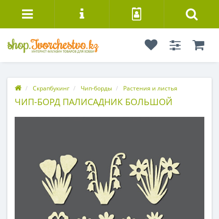
Скрапбукинг
Чип-борды
Растения и листья
ЧИП-БОРД ПАЛИСАДНИК БОЛЬШОЙ