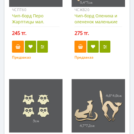
ЧСПТ60
ЧСЖВ20
Чип-борд Перо
Чип-борд Олениха и
Жарптицы мал.
олененок маленькие
245 тг.
275 тг.
Предзаказ
Предзаказ