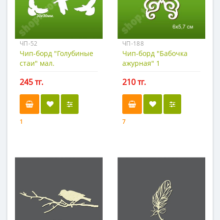
ЧП-52
ЧП-188
Чип-борд "Голубиные
Чип-борд "Бабочка
стаи" мал.
ажурная" 1
245 тг.
210 тг.
1
7