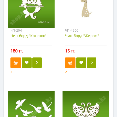
ЧП-204
ЧП-4906
Чип-борд "Котенок"
Чип-борд "Жираф"
180 тг.
15 тг.
2
2