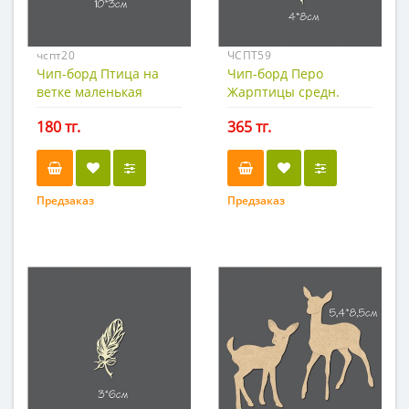
чспт20
ЧСПТ59
Чип-борд Птица на
Чип-борд Перо
ветке маленькая
Жарптицы средн.
180 тг.
365 тг.
Предзаказ
Предзаказ