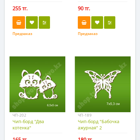
255 тг.
90 тг.
Предзаказ
Предзаказ
ЧП-202
ЧП-189
Чип-борд "Два
Чип-борд "Бабочка
котенка"
ажурная" 2
165 тг.
180 тг.