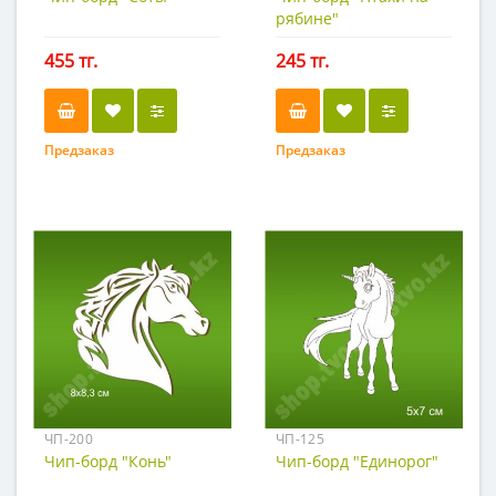
рябине"
455 тг.
245 тг.
Предзаказ
Предзаказ
ЧП-200
ЧП-125
Чип-борд "Конь"
Чип-борд "Единорог"