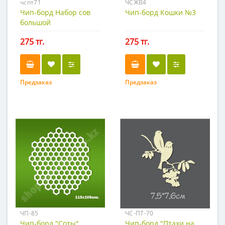
чспт71
ЧСЖВ4
Чип-борд Набор сов
Чип-борд Кошки №3
большой
275 тг.
275 тг.
Предзаказ
Предзаказ
ЧП-85
ЧС-ПТ-70
Чип-борд "Соты"
Чип-борд "Птахи на