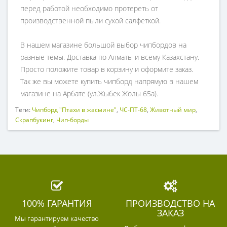
перед работой необходимо протереть от
производственной пыли сухой салфеткой.
В нашем магазине большой выбор чипбордов на
разные темы. Доставка по Алматы и всему Казахстану.
Просто положите товар в корзину и оформите заказ.
Так же вы можете купить чипборд напрямую в нашем
магазине на Арбате (ул.Жыбек Жолы 65а).
Теги:
Чипборд "Птахи в жасмине"
,
ЧС-ПТ-68
,
Животный мир
,
Скрапбукинг
,
Чип-борды
100% ГАРАНТИЯ
ПРОИЗВОДСТВО НА
ЗАКАЗ
Мы гарантируем качество