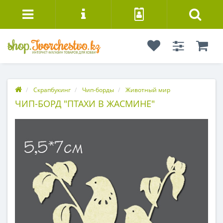
Скрапбукинг
Чип-борды
Животный мир
ЧИП-БОРД "ПТАХИ В ЖАСМИНЕ"