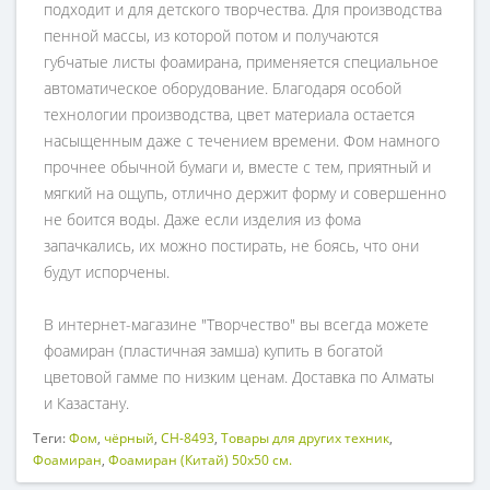
подходит и для детского творчества. Для производства
пенной массы, из которой потом и получаются
губчатые листы фоамирана, применяется специальное
автоматическое оборудование. Благодаря особой
технологии производства, цвет материала остается
насыщенным даже с течением времени. Фом намного
прочнее обычной бумаги и, вместе с тем, приятный и
мягкий на ощупь, отлично держит форму и совершенно
не боится воды. Даже если изделия из фома
запачкались, их можно постирать, не боясь, что они
будут испорчены.
В интернет-магазине "Творчество" вы всегда можете
фоамиран (пластичная замша) купить в богатой
цветовой гамме по низким ценам. Доставка по Алматы
и Казастану.
Теги:
Фом
,
чёрный
,
CH-8493
,
Товары для других техник
,
Фоамиран
,
Фоамиран (Китай) 50х50 см.