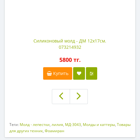
Силиконовый молд - ДМ 12х17см.
073214932
5800 тг.
Купить
Теги:
Молд - лепестки
,
лилия
,
МД-3043
,
Молды и каттеры
,
Товары
для других техник
,
Фоамиран