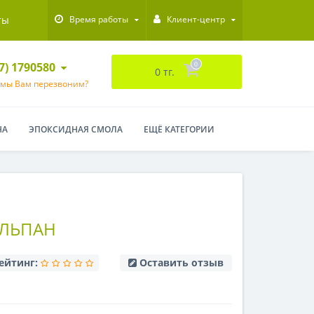
ты
Время работы
Клиент-центр
47) 1790580
0
0 тг.
 мы Вам перезвоним?
НА
ЭПОКСИДНАЯ СМОЛА
ЕЩЁ КАТЕГОРИИ
ЮЛЬПАН
ейтинг:
Оставить отзыв