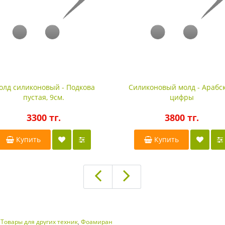
олд силиконовый - Подкова
Силиконовый молд - Арабс
пустая, 9см.
цифры
3300 тг.
3800 тг.
Купить
Купить
,
Товары для других техник
,
Фоамиран