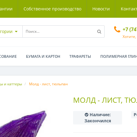
антии
Собственное производство
Новости
Контак
+7 (7
егории
Хотите,
СОВАНИЕ
БУМАГА И КАРТОН
ТРАФАРЕТЫ
ПОЛИМЕРНАЯ ГЛИ
ы и каттеры
Молд - лист, тюльпан
МОЛД - ЛИСТ, Т
Наличие:
Р
Закончился