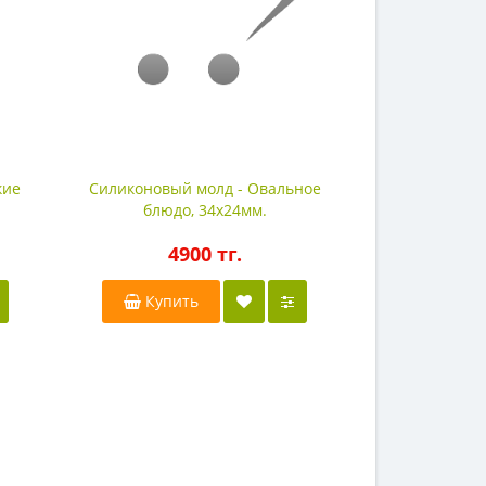
кие
Силиконовый молд - Овальное
Силикон
блюдо, 34х24мм.
Новогодний ш
4900 тг.
13
Купить
Купи