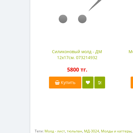
Силиконовый молд - ДМ
М
12х17см. 073214932
5800 тг.
Купить
Теги:
Молд - лист
,
тюльпан
,
МД-3024
,
Молды и каттеры