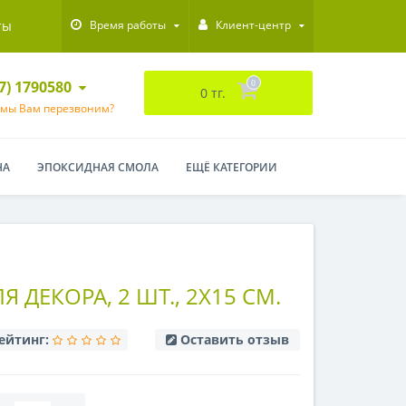
ты
Время работы
Клиент-центр
47) 1790580
0
0 тг.
 мы Вам перезвоним?
НА
ЭПОКСИДНАЯ СМОЛА
ЕЩЁ КАТЕГОРИИ
 ДЕКОРА, 2 ШТ., 2Х15 СМ.
ейтинг:
Оставить отзыв