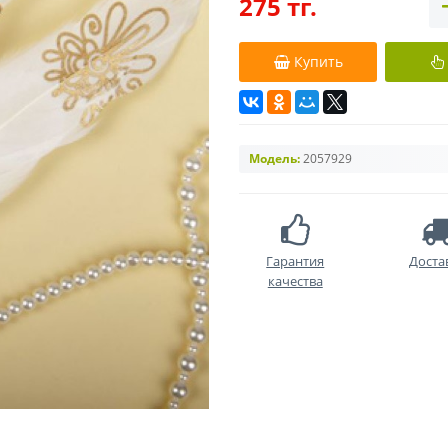
275 тг.
Купить
Модель:
2057929
Гарантия
Доста
качества