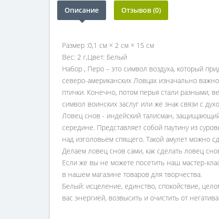
Описание
Отзывов (0)
Размер :0,1 см × 2 см × 15 см
Вес: 2 г,Цвет: Белый
Набор , Перо – это символ воздуха, который пр
северо-американских Ловцах изначально важно 
птички. Конечно, потом перья стали разными, 
символ воинских заслуг или же знак связи с дух
Ловец снов - индейский талисман, защищающий 
середине. Представляет собой паутину из суров
над изголовьем спящего. Такой амулет можно сд
Делаем ловец снов сами, как сделать ловец сно
Если же вы не можете посетить наш мастер-кла
в нашем магазине товаров для творчества.
Белый: исцеление, единство, спокойствие, цело
вас энергией, возвысить и очистить от негатива