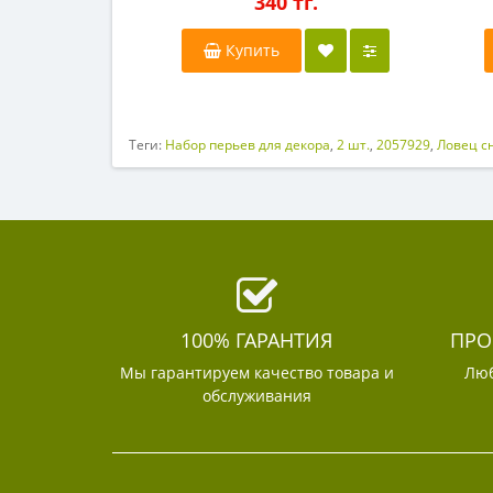
340 тг.
Купить
Теги:
Набор перьев для декора
,
2 шт.
,
2057929
,
Ловец с
100% ГАРАНТИЯ
ПРО
Мы гарантируем качество товара и
Люб
обслуживания