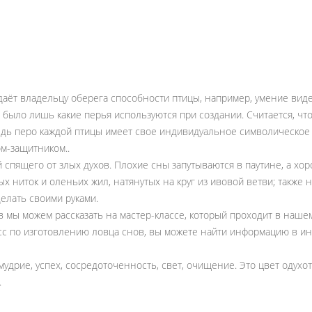
идаёт владельцу оберега способности птицы, например, умение виде
было лишь какие перья используются при создании. Считается, чт
ведь перо каждой птицы имеет свое индивидуальное символическое 
ом-защитником..
спящего от злых духов. Плохие сны запутываются в паутине, а хо
ых ниток и оленьих жил, натянутых на круг из ивовой ветви; также
елать своими руками.
в мы можем рассказать на мастер-классе, который проходит в наше
сс по изготовлению ловца снов, вы можете найти информацию в ин
мудрие, успех, сосредоточенность, свет, очищение. Это цвет одух
.