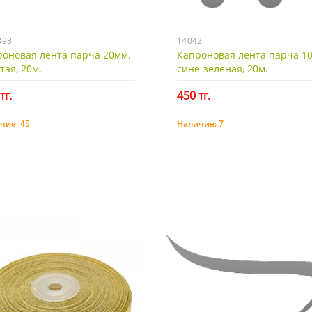
898
14042
оновая лента парча 20мм.-
Капроновая лента парча 10
тая, 20м.
сине-зеленая, 20м.
тг.
450 тг.
чие:
45
Наличие:
7
Купить
Купить