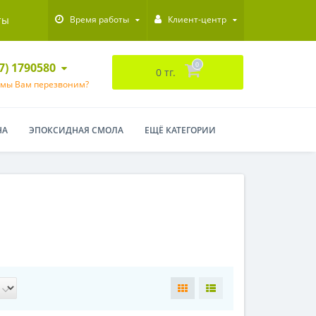
ты
Время работы
Клиент-центр
47) 1790580
0
0 тг.
 мы Вам перезвоним?
НА
ЭПОКСИДНАЯ СМОЛА
ЕЩЁ КАТЕГОРИИ