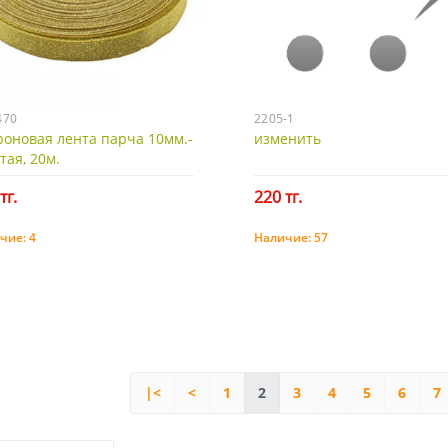
470
2205-1
оновая лента парча 10мм.-
изменить
тая, 20м.
тг.
220 тг.
чие:
4
Наличие:
57
Купить
Купить
|<
<
1
2
3
4
5
6
7