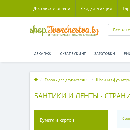
Доставка и оплата
Скидки и акции
Гар
Все кат
ДЕКУПАЖ
СКРАПБУКИНГ
ЗАГОТОВКИ
РИ
Товары для других техник
Швейная фурнитур
БАНТИКИ И ЛЕНТЫ - СТРАН
Сор
Бумага и картон