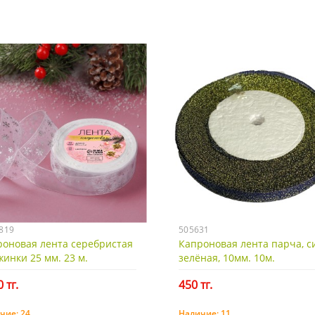
819
505631
роновая лента серебристая
Капроновая лента парча, с
инки 25 мм. 23 м.
зелёная, 10мм. 10м.
 тг.
450 тг.
чие:
24
Наличие:
11