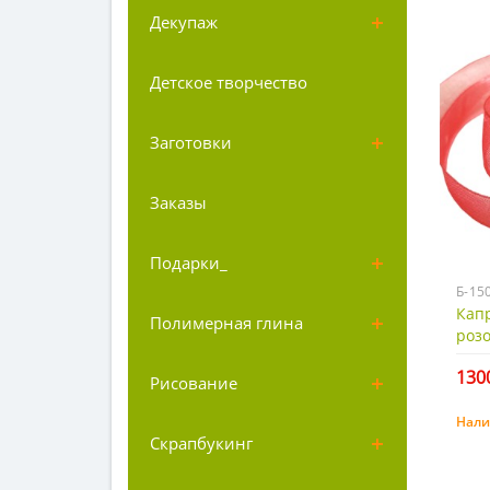
Декупаж
Детское творчество
Заготовки
Заказы
Подарки_
Б-15
Капр
Полимерная глина
розо
1300
Рисование
Нали
Скрапбукинг