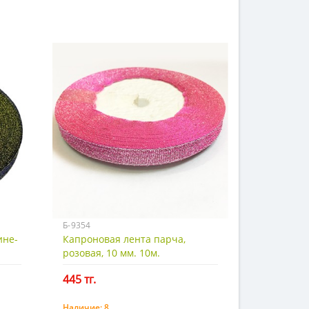
Б-9354
ине-
Капроновая лента парча,
розовая, 10 мм. 10м.
445 тг.
Наличие:
8