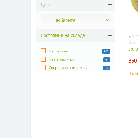
Цвет:
Состояние на складе
Б-15
Капр
золо
В наличии
267
Нет в наличии
350 
61
Скоро заканчивается
12
Нали