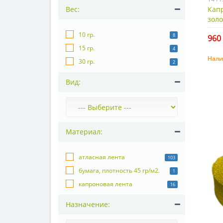
Капр
Вес:
золо
10 гр.
8
960 
15 гр.
4
Нали
30 гр.
2
Вид:
Материал:
атласная лента
103
бумага, плотность 45 гр/м2.
1
капроновая лента
16
Назначение: