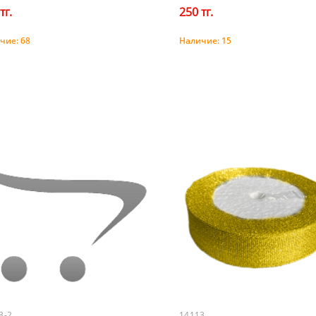
тг.
250 тг.
чие:
68
Наличие:
15
Купить
Купить
3-2
14113