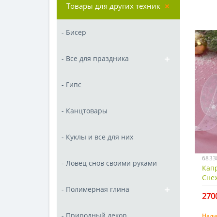
Товары для других техник
- Бисер
- Все для праздника
- Гипс
- Канцтовары
- Куклы и все для них
6833
- Ловец снов своими руками
Кап
Снеж
- Полимерная глина
2700
- Природный декор
Нали