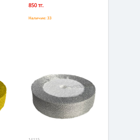
850 тг.
Наличие:
33
Купить
14115