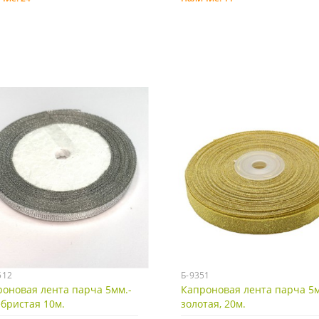
Купить
Купить
512
Б-9351
оновая лента парча 5мм.-
Капроновая лента парча 5м
бристая 10м.
золотая, 20м.