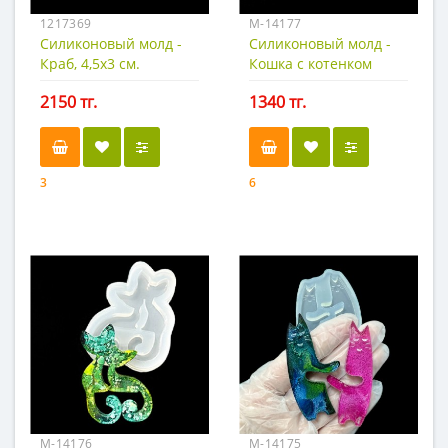
1217369
М-14177
Силиконовый молд -
Силиконовый молд -
Краб, 4,5х3 см.
Кошка с котенком
6х6,1 см
2150 тг.
1340 тг.
3
6
М-14176
М-14175