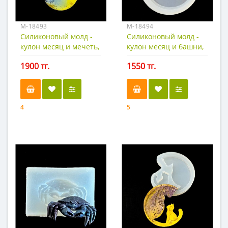
М-18493
М-18494
Силиконовый молд -
Силиконовый молд -
кулон месяц и мечеть,
кулон месяц и башни,
6см.
6см.
1900 тг.
1550 тг.
4
5