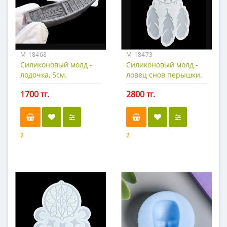
М-18468
М-18473
Силиконовый молд -
Силиконовый молд -
лодочка, 5см.
ловец снов перышки.
1700 тг.
2800 тг.
2
2