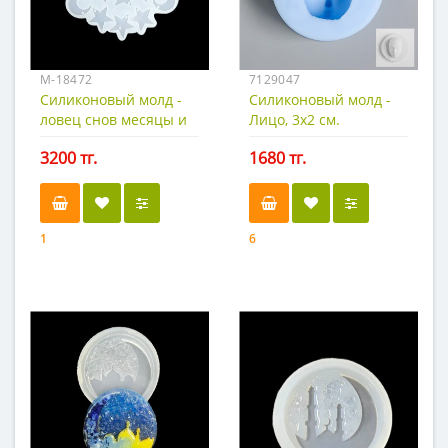
М-18472
7129047
Силиконовый молд -
Силиконовый молд -
ловец снов месяцы и
Лицо, 3х2 см.
звезды.
3200 тг.
1680 тг.
1
6