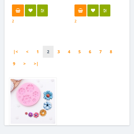
2
2
|<
<
1
2
3
4
5
6
7
8
9
>
>|