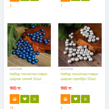
2
1
4301896
4301898
Набор пенопластовых
Набор пенопластовых
шаров синий 55шт,
шаров серебро 55шт,
0,5х1см
0,5х1см
900 тг.
900 тг.
10
2