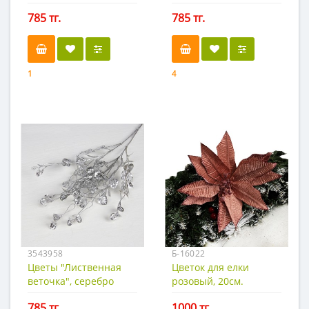
785 тг.
785 тг.
1
4
3543958
Б-16022
Цветы "Лиственная
Цветок для елки
веточка", серебро
розовый, 20см.
785 тг.
1000 тг.