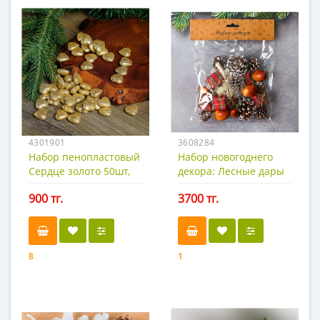
4301901
3608284
Набор пенопластовый
Набор новогоднего
Сердце золото 50шт,
декора: Лесные дары
1,5х1,5х0,5
900 тг.
3700 тг.
8
1