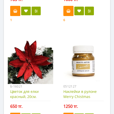
1
6
Б-16021
0512127
Цветок для елки
Наклейки в рулоне
красный, 20см.
Merry Chistmas
2,5х7,5см. 240шт.
650 тг.
1250 тг.