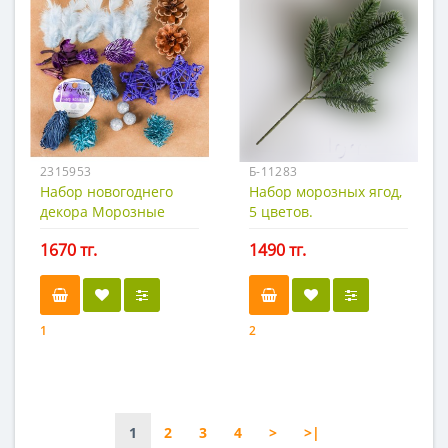
2315953
Б-11283
Набор новогоднего
Набор морозных ягод,
декора Морозные
5 цветов.
узоры
1670 тг.
1490 тг.
1
2
1
2
3
4
>
>|