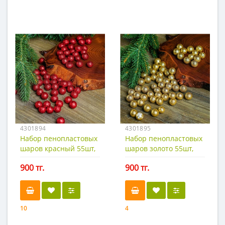
4301894
4301895
Набор пенопластовых
Набор пенопластовых
шаров красный 55шт,
шаров золото 55шт,
0,5х1см
0,5х1см
900 тг.
900 тг.
10
4