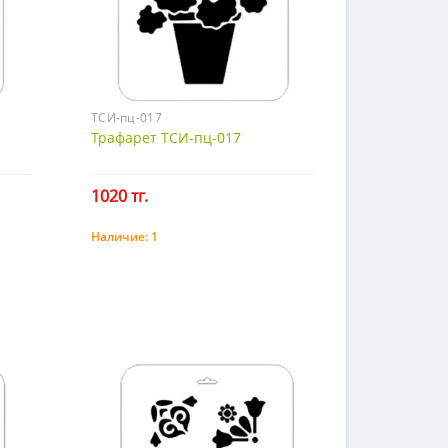
ТСИ-пц-017
Трафарет ТСИ-пц-017
1020 тг.
Наличие:
1
Купить