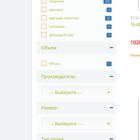
пластик
332
металл
2
ТСИ-
мягкий пластик
37
Тра
силикон
3
фанера 6 мм.
1
1020
Объем:
Нали
59 мл.
1
Производитель:
Размер:
Тип резки: