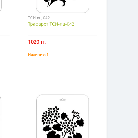
ТСИ-пц-042
Трафарет ТСИ-пц-042
1020 тг.
Наличие:
1
Купить