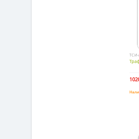
ТСИ-
Тра
1020
Нали