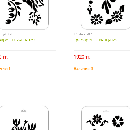
пц-029
ТСИ-пц-025
фарет ТСИ-пц-029
Трафарет ТСИ-пц-025
 тг.
1020 тг.
чие:
1
Наличие:
3
Купить
Купить