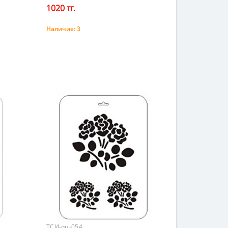
1020 тг.
Наличие:
3
Купить
ТСИ-пц-054