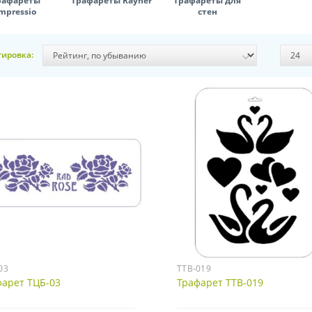
рафареты
Трафареты Rayher
Трафареты для
mpressio
стен
тировка:
03
ТТВ-019
фарет ТЦБ-03
Трафарет ТТВ-019