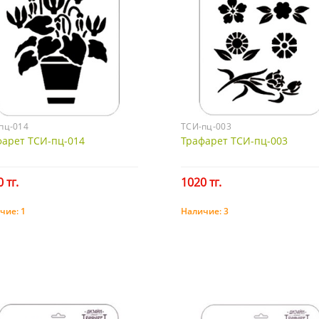
пц-014
ТСИ-пц-003
фарет ТСИ-пц-014
Трафарет ТСИ-пц-003
 тг.
1020 тг.
чие:
1
Наличие:
3
Купить
Купить