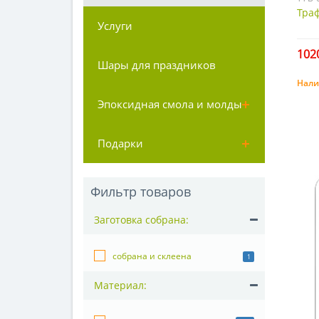
Траф
Услуги
1020
Шары для праздников
Нали
Эпоксидная смола и молды
Подарки
Фильтр товаров
Заготовка собрана:
собрана и склеена
1
Материал: