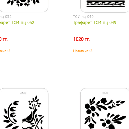
пц-052
ТСИ-пц-049
фарет ТСИ-пц-052
Трафарет ТСИ-пц-049
 тг.
1020 тг.
чие:
2
Наличие:
3
Купить
Купить