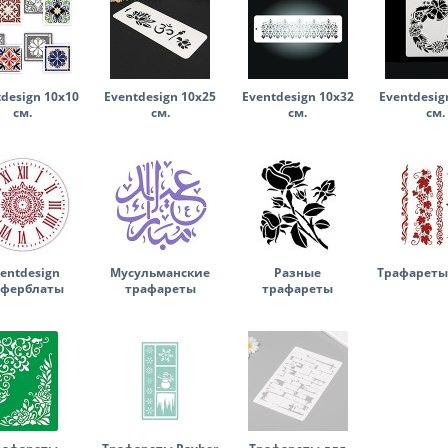
design 10х10
Eventdesign 10х25
Eventdesign 10х32
Eventdesig
см.
см.
см.
см.
entdesign
Мусульманские
Разные
Трафареты 
ферблаты
трафареты
трафареты