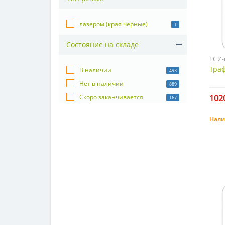
лазером (края черные)
1
Состояние на складе
ТСИ-
Тра
В наличии
493
Нет в наличии
889
1020
Скоро заканчивается
167
Нали