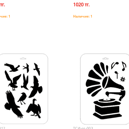
тг.
1020 тг.
чие:
1
Наличие:
1
Купить
Купить
012
ТСИ-рт-003