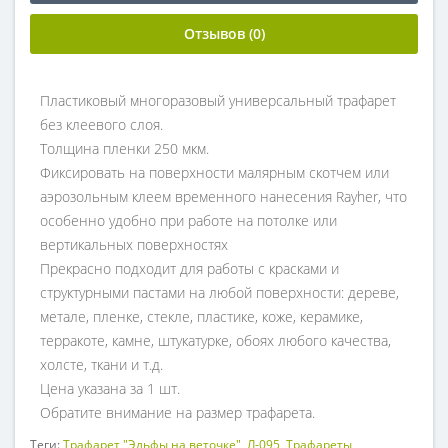
Отзывов (0)
Пластиковый многоразовый универсальный трафарет
без клеевого слоя.
Толщина пленки 250 мкм.
Фиксировать на поверхности малярным скотчем или
аэрозольным клеем временного нанесения Rayher, что
особенно удобно при работе на потолке или
вертикальных поверхностях
Прекрасно подходит для работы с красками и
структурными пастами на любой поверхности: дереве,
метале, пленке, стекле, пластике, коже, керамике,
терракоте, камне, штукатурке, обоях любого качества,
холсте, ткани и т.д.
Цена указана за 1 шт.
Обратите внимание на размер трафарета.
Теги:
Трафарет "Эльфы на веточке"
,
Л-095
,
Трафареты
,