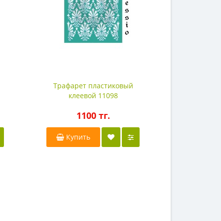
Трафарет пластиковый
Трафарет
клеевой 11098
клее
1100 тг.
11
Купить
Купи