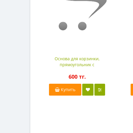
Основа для корзинки,
прямоугольник с
закругленными углами,
600 тг.
15,5х12см.
Купить