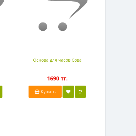
Основа для часов Сова
Основа для
ка
1690 тг.
17
Купить
Купи