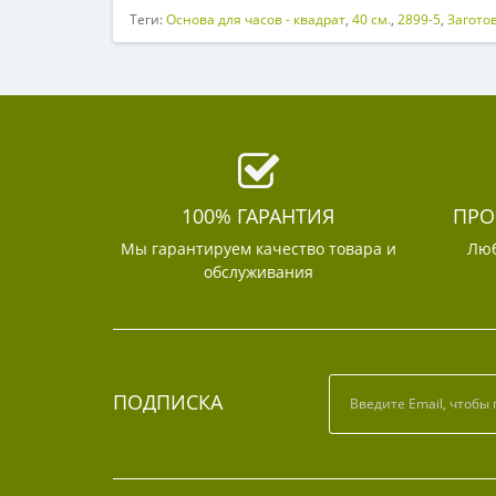
Теги:
Основа для часов - квадрат
,
40 см.
,
2899-5
,
Загото
100% ГАРАНТИЯ
ПРО
Мы гарантируем качество товара и
Люб
обслуживания
ПОДПИСКА