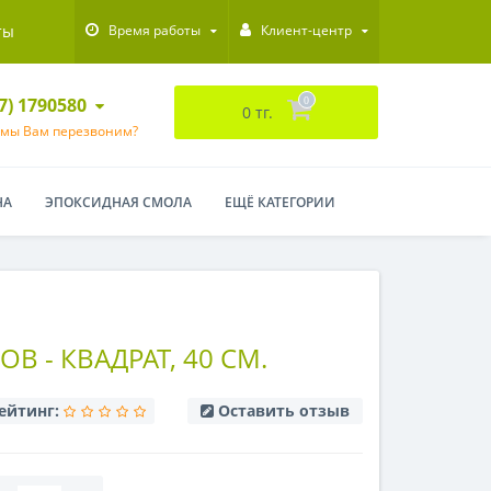
ты
Время работы
Клиент-центр
47) 1790580
0
0 тг.
 мы Вам перезвоним?
НА
ЭПОКСИДНАЯ СМОЛА
ЕЩЁ КАТЕГОРИИ
В - КВАДРАТ, 40 СМ.
ейтинг:
Оставить отзыв