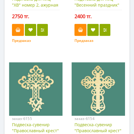
"ХВ" номер 2, ажурная
"Весенний праздник"
2750 тг.
2400 тг.
Предзаказ
Предзаказ
заказ-6155
заказ-6154
Подвеска-сувенир
Подвеска-сувенир
"Православный крест"
"Православный крест"