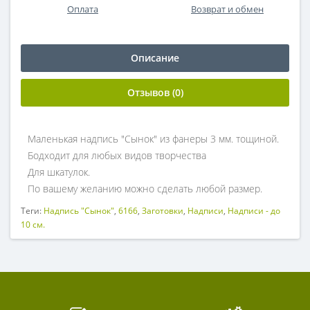
Оплата
Возврат и обмен
Описание
Отзывов (0)
Маленькая надпись "Сынок" из фанеры 3 мм. тощиной.
Бодходит для любых видов творчества
Для шкатулок.
По вашему желанию можно сделать любой размер.
Теги:
Надпись "Сынок"
,
6166
,
Заготовки
,
Надписи
,
Надписи - до
10 см.