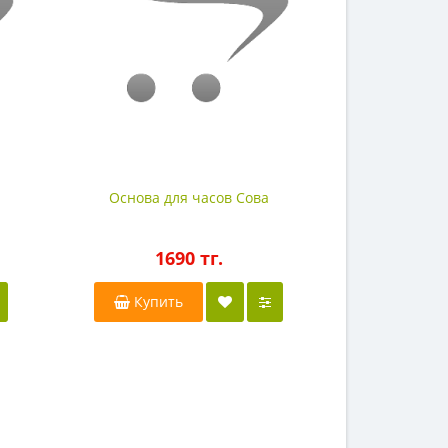
Основа для часов Сова
Основа для
ка
1690 тг.
17
Купить
Купи