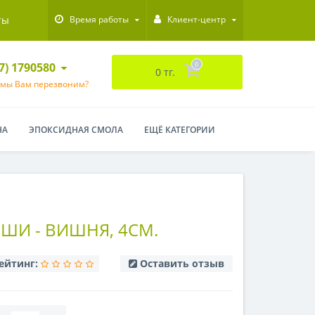
ты
Время работы
Клиент-центр
47) 1790580
0
0 тг.
 мы Вам перезвоним?
НА
ЭПОКСИДНАЯ СМОЛА
ЕЩЁ КАТЕГОРИИ
ШИ - ВИШНЯ, 4СМ.
ейтинг:
Оставить отзыв