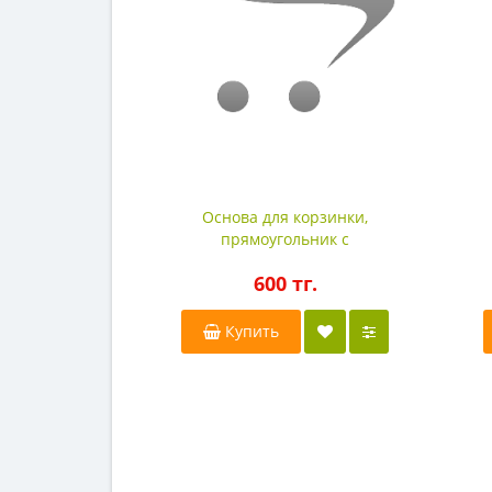
Основа для корзинки,
прямоугольник с
закругленными углами,
600 тг.
15,5х12см.
Купить