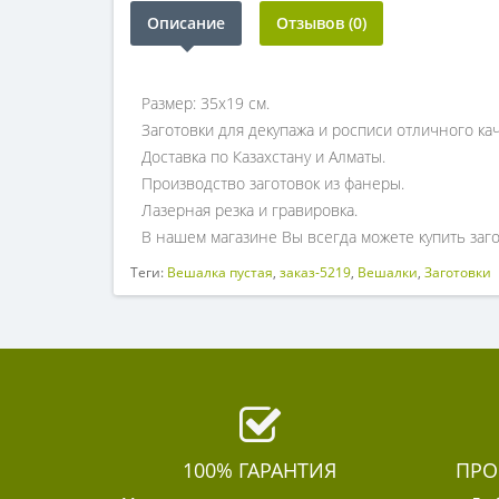
Описание
Отзывов (0)
Размер: 35х19 см.
Заготовки для декупажа и росписи отличного кач
Доставка по Казахстану и Алматы.
Производство заготовок из фанеры.
Лазерная резка и гравировка.
В нашем магазине Вы всегда можете купить заго
Теги:
Вешалка пустая
,
заказ-5219
,
Вешалки
,
Заготовки
100% ГАРАНТИЯ
ПРО