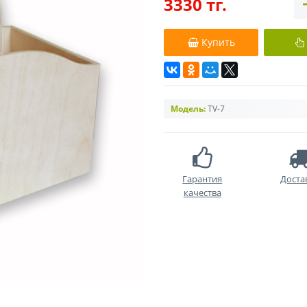
3330 тг.
Купить
Модель:
TV-7
Гарантия
Доста
качества