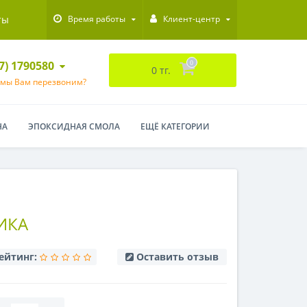
ты
Время работы
Клиент-центр
47) 1790580
0
0 тг.
 мы Вам перезвоним?
НА
ЭПОКСИДНАЯ СМОЛА
ЕЩЁ КАТЕГОРИИ
ИКА
ейтинг:
Оставить отзыв