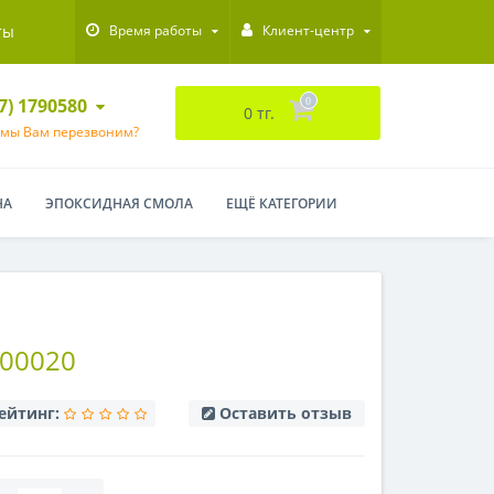
ты
Время работы
Клиент-центр
47) 1790580
0
0 тг.
 мы Вам перезвоним?
НА
ЭПОКСИДНАЯ СМОЛА
ЕЩЁ КАТЕГОРИИ
00020
ейтинг:
Оставить отзыв