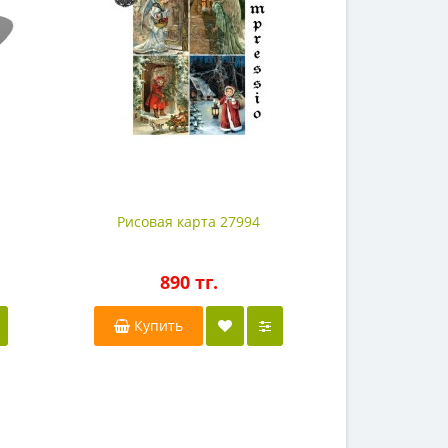
Рисовая карта 27994
Рисовая
890 тг.
8
Купить
Купи