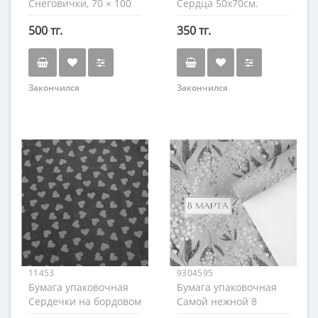
Снеговички, 70 × 100
Сердца 50х70см.
см
500 тг.
350 тг.
Закончился
Закончился
11453
9304595
Бумага упаковочная
Бумага упаковочная
Сердечки на бордовом
Самой нежной 8
52х75 см.
марта, 70×100 см.