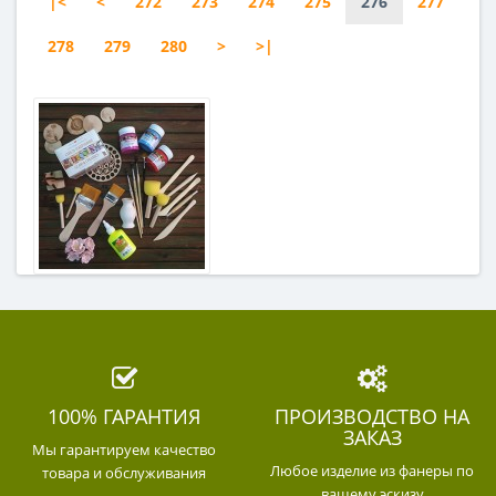
|<
<
272
273
274
275
276
277
278
279
280
>
>|
100% ГАРАНТИЯ
ПРОИЗВОДСТВО НА
ЗАКАЗ
Мы гарантируем качество
Любое изделие из фанеры по
товара и обслуживания
вашему эскизу