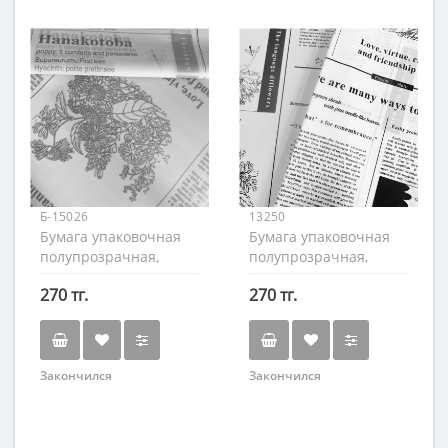
Б-15026
13250
Бумага упаковочная
Бумага упаковочная
полупрозрачная,
полупрозрачная,
Ботаника, розовая, 60
Ботаника, белая, 60 х
270 тг.
270 тг.
х 60 см.
60 см.
Закончился
Закончился