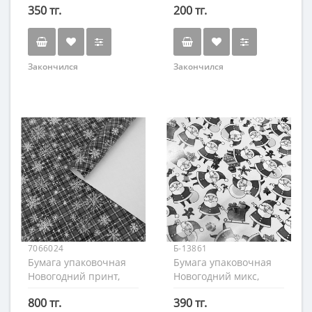
350 тг.
200 тг.
Закончился
Закончился
7066024
Б-13861
Бумага упаковочная
Бумага упаковочная
Новогодний принт,
Новогодний микс,
70х100см. ДВА ЛИСТА
50х70см.
800 тг.
390 тг.