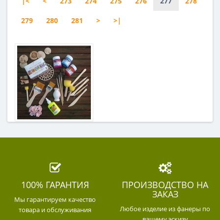
|<
<
273
274
275
276
277
278
279
280
281
>
>|
100% ГАРАНТИЯ
ПРОИЗВОДСТВО НА
ЗАКАЗ
Мы гарантируем качество
Любое изделие из фанеры по
товара и обслуживания
вашему эскизу