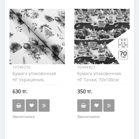
10549216
10494827
Бумага упаковочная
Бумага упаковочная
НГ Украшения,
НГ Тачки, 70х100см.
70х100см.
630 тг.
350 тг.
Закончился
Закончился