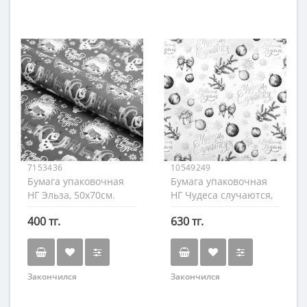
7153436
10549249
Бумага упаковочная
Бумага упаковочная
НГ Эльза, 50х70см.
НГ Чудеса случаются,
70х100см.
400 тг.
630 тг.
Закончился
Закончился